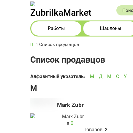
Работы
Шаблоны
Список продавцов
Список продавцов
Алфавитный указатель:
M
Д
М
С
У
M
Mark Zubr
0
Товаров:
2