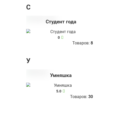
С
Студент года
0
Товаров:
8
У
Умняшка
5.0
Товаров:
30