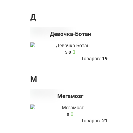
Д
Девочка-Ботан
5.0
Товаров:
19
М
Мегамозг
0
Товаров:
21